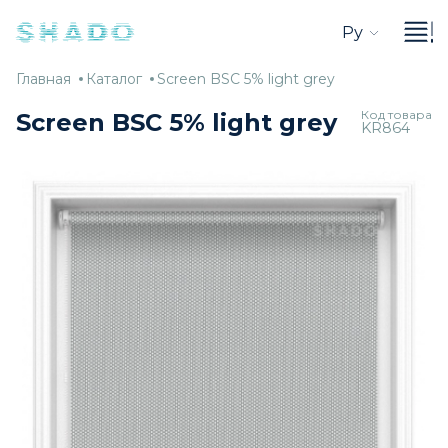
Ру
Главная
Каталог
Screen
Главная
Каталог
Screen BSC 5% light grey
BSC
Код товара
Screen BSC 5% light grey
KR864
5%
light
grey