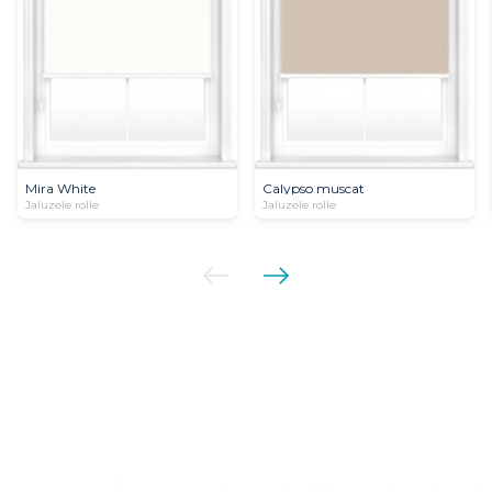
Mira White
Calypso muscat
Jaluzele rolle
Jaluzele rolle