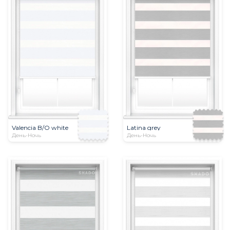
Valencia B/O white
Latina grey
День-Ночь
День-Ночь