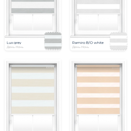
Lux grey
Ramiro B/O white
День-Ночь
День-Ночь