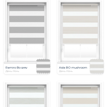
Ramiro Bo grey
Aida BO mushroom
День-Ночь
День-Ночь