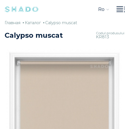
Ro
Главная
Каталог
Calypso
Главная
Каталог
Calypso muscat
muscat
Codul produsului
Calypso muscat
KR813