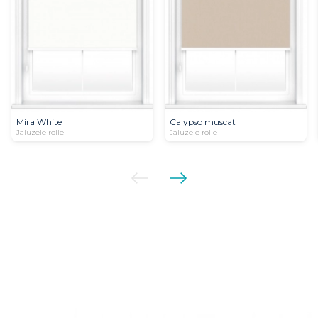
Mira White
Calypso muscat
Jaluzele rolle
Jaluzele rolle