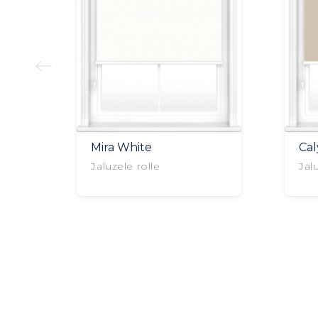
Mira White
Ca
Jaluzele rolle
Jal