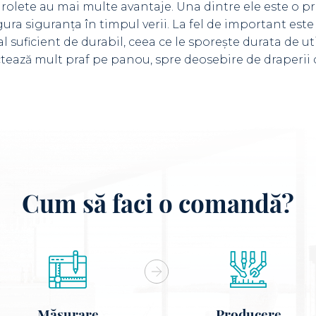
rolete au mai multe avantaje. Una dintre ele este o pr
igura siguranța în timpul verii. La fel de important este
l suficient de durabil, ceea ce le sporește durata de ut
ectează mult praf pe panou, spre deosebire de draperii
Cum să faci o comandă?
Măsurare
Producere