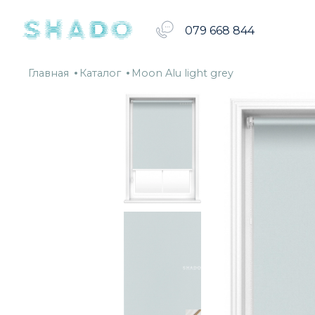
079 668 844
Главная
Каталог
Moon
Главная
Каталог
Moon Alu light grey
Alu
light
grey