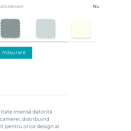
alculatoare:
Nu
u măsurare
ritate imensă datorită
l camerei, distribuind
it pentru orice design al