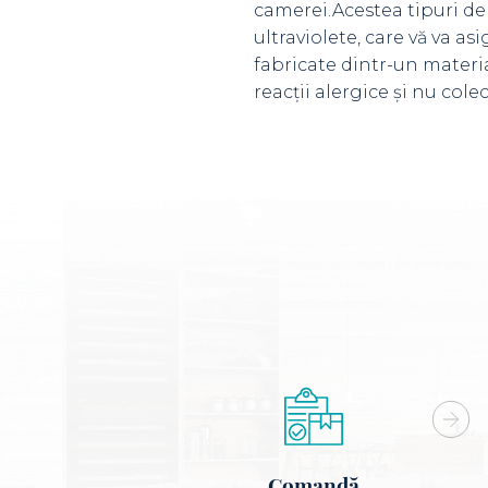
camerei.Acestea tipuri de 
ultraviolete, care vă va as
fabricate dintr-un materia
reacții alergice și nu col
Comandă