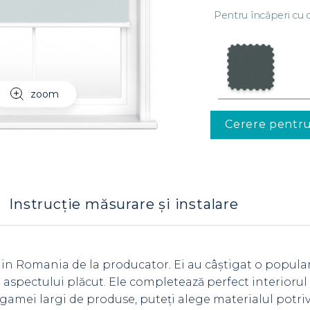
Pentru încăperi cu c
zoom
Cerere pentr
Instrucție măsurare și instalare
 in Romania de la producator. Ei au câștigat o popula
 și aspectului plăcut. Ele completează perfect interioru
gamei largi de produse, puteți alege materialul potriv