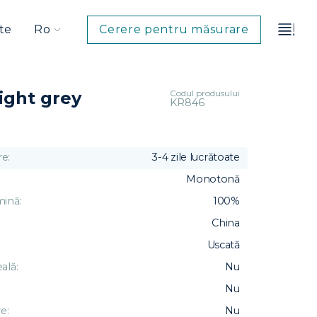
te
Ro
Cerere pentru măsurare
Codul produsului
ight grey
KR846
e:
3-4 zile lucrătoate
Monotonă
mină:
100%
China
Uscată
ală:
Nu
Nu
e:
Nu