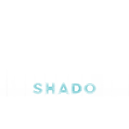
Contactaţi-ne
079 668 844