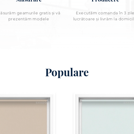
ăsurăm geamurile gratis și vă
Executăm comanda în 3 zil
prezentăm modele
lucrătoare şi livrăm la domicil
Populare