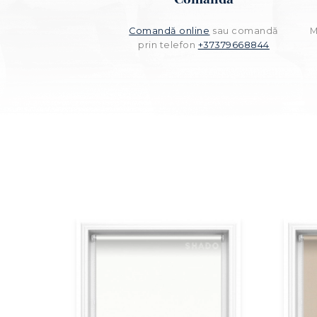
Comandă online
sau comandă
M
prin telefon
+37379668844