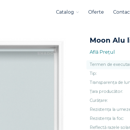
Catalog
Oferte
Contac
Moon Alu l
Află Preţul
Termen de executar
Tip:
Transparența de lu
Țara producător:
Curățare:
Rezistența la umeze
Rezistența la foc:
Reflectă razele solar