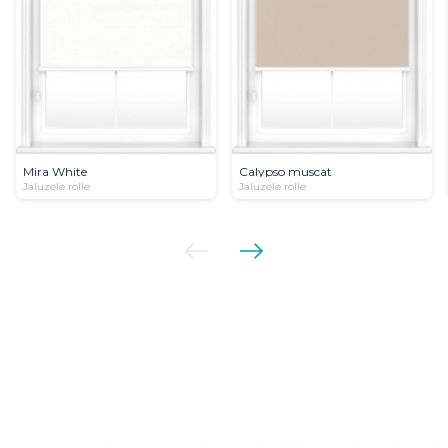
Mira White
Calypso muscat
Jaluzele rolle
Jaluzele rolle