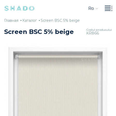
Ro
Главная
Каталог
Screen
Главная
Каталог
Screen BSC 5% beige
BSC
Codul produsului
Screen BSC 5% beige
KR866
5%
beige