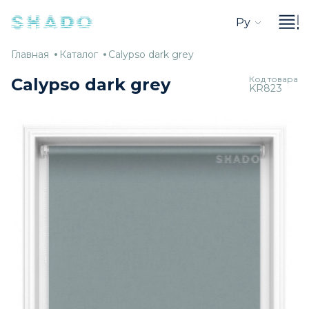
Ру
Главная
Каталог
Calypso
Главная
Каталог
Calypso dark grey
dark
Код товара
Calypso dark grey
KR823
grey