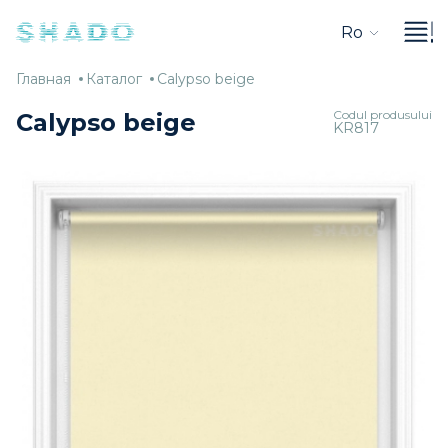
Ro
Главная
Каталог
Calypso
Главная
Каталог
Calypso beige
beige
Codul produsului
Calypso beige
KR817