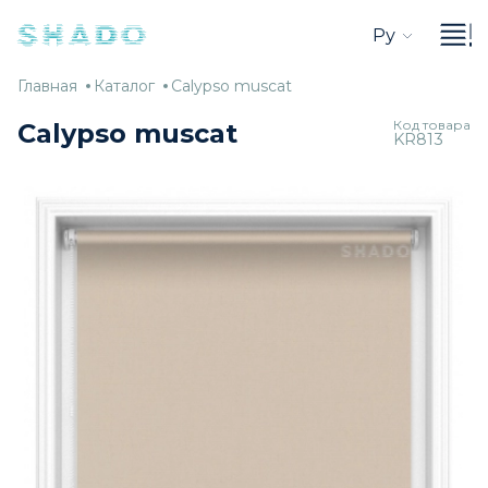
Ру
Главная
Каталог
Calypso
Главная
Каталог
Calypso muscat
muscat
Код товара
Calypso muscat
KR813