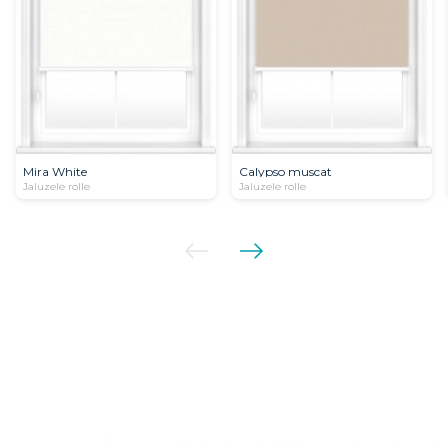
Mira White
Calypso muscat
Jaluzele rolle
Jaluzele rolle