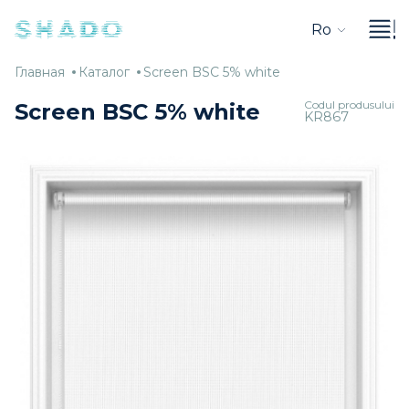
Ro
Главная
Каталог
Screen
Главная
Каталог
Screen BSC 5% white
BSC
Codul produsului
Screen BSC 5% white
KR867
5%
white