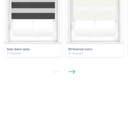
Solo dark grey
Brilliance ivory
Zi-Noapte
Zi-Noapte