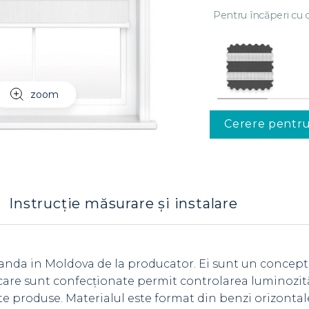
Pentru încăperi cu c
zoom
Cerere pentr
Instrucție măsurare și instalare
anda in Moldova de la producator. Ei sunt un concept
 care sunt confecționate permit controlarea luminozită
lte produse. Materialul este format din benzi orizonta