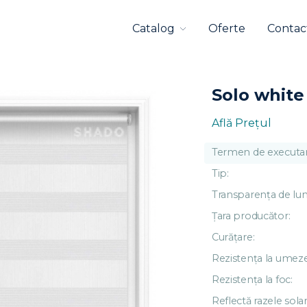
Catalog
Oferte
Contac
Solo white
Află Preţul
Termen de executar
Tip:
Transparența de lu
Țara producător:
Curățare:
Rezistența la umeze
Rezistența la foc:
Reflectă razele solar