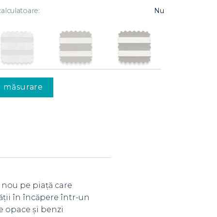
alculatoare:
Nu
u măsurare
 nou pe piață care
ții în încăpere într-un
le opace și benzi