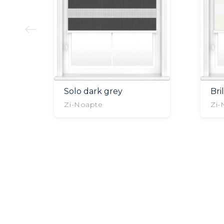
Solo dark grey
Bri
Zi-Noapte
Zi-