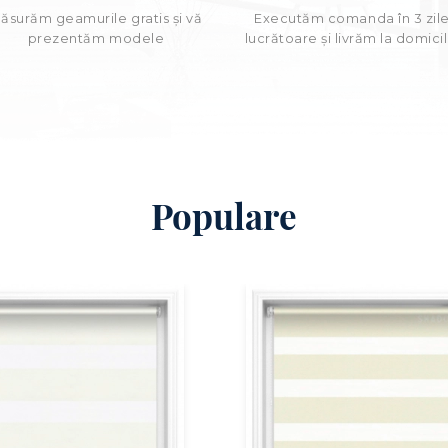
ăsurăm geamurile gratis și vă
Executăm comanda în 3 zil
prezentăm modele
lucrătoare şi livrăm la domicil
Populare