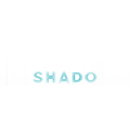
Contactaţi-ne
079 668 844