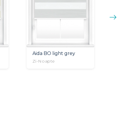
Aida BO light grey
Valen
Zi-Noapte
Zi-No