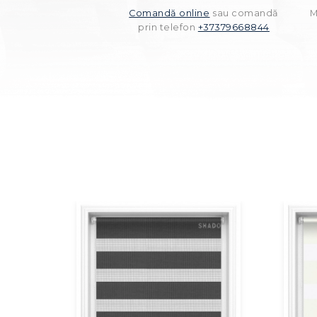
Comandă online
sau comandă
M
prin telefon
+37379668844