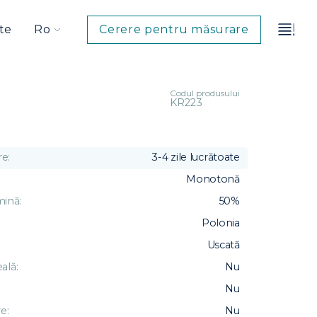
te
Ro
Cerere pentru măsurare
Codul produsului
KR223
e:
3-4 zile lucrătoate
Monotonă
mină:
50%
Polonia
Uscată
ală:
Nu
Nu
e:
Nu