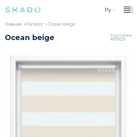
Ру
Главная
Каталог
Ocean
Главная
Каталог
Ocean beige
beige
Код товара
Ocean beige
KR929