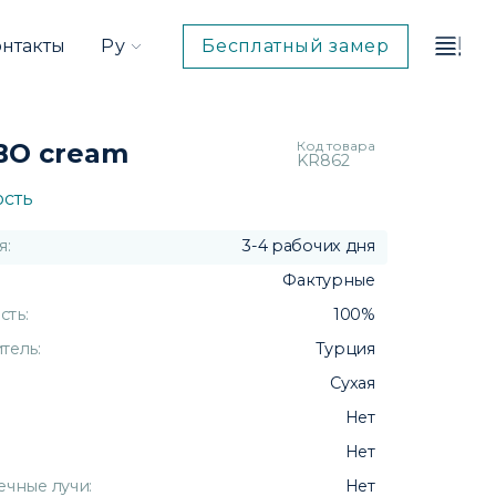
система
системы
комплектация
онтакты
Ру
Бесплатный замер
Код товара
BO cream
KR862
ость
я:
3-4 рабочих дня
Фактурные
ть:
100%
тель:
Турция
Сухая
Нет
Нет
ечные лучи:
Нет