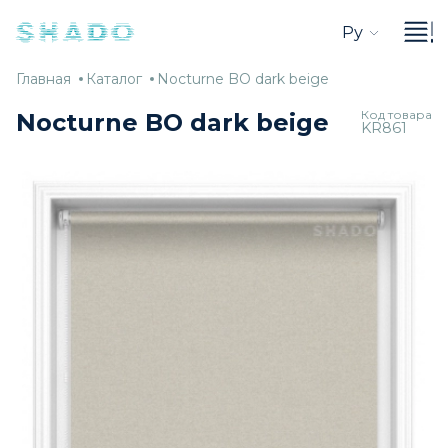
Ру
Главная
Каталог
Nocturne
Главная
Каталог
Nocturne BO dark beige
BO
Код товара
Nocturne BO dark beige
KR861
dark
beige