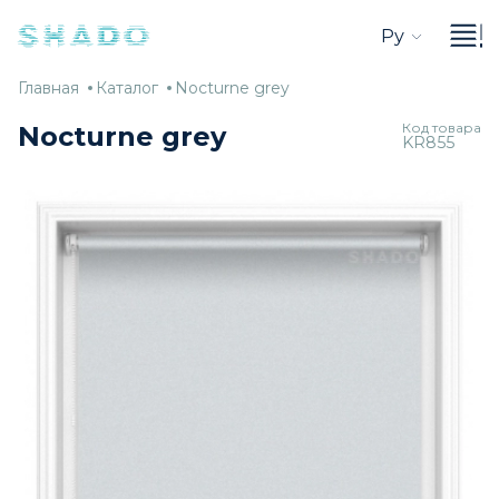
Ру
Главная
Каталог
Nocturne
Главная
Каталог
Nocturne grey
grey
Код товара
Nocturne grey
KR855