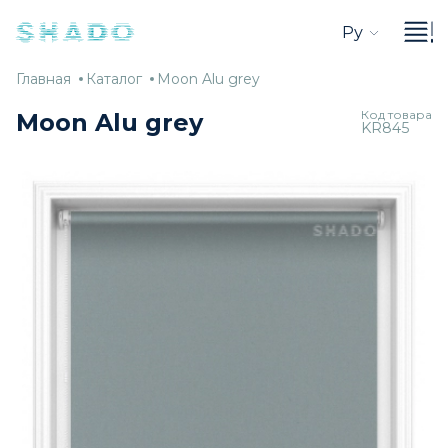
Ру
Главная
Каталог
Moon
Главная
Каталог
Moon Alu grey
Alu
Код товара
Moon Alu grey
KR845
grey