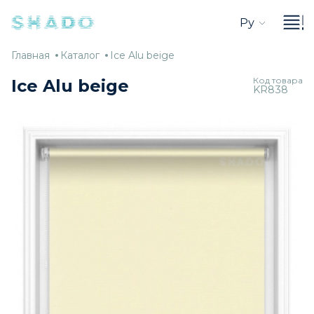
Ру
Главная
Каталог
Ice
Главная
Каталог
Ice Alu beige
Alu
Код товара
Ice Alu beige
KR838
beige