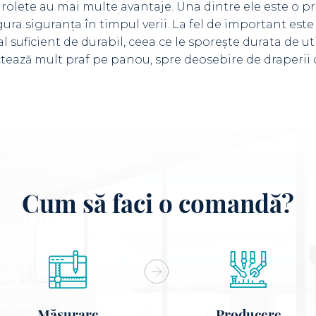
rolete au mai multe avantaje. Una dintre ele este o pr
igura siguranța în timpul verii. La fel de important este
l suficient de durabil, ceea ce le sporește durata de ut
ectează mult praf pe panou, spre deosebire de draperii
Cum să faci o comandă?
Măsurare
Producere