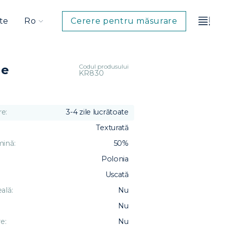
te
Ro
Cerere pentru măsurare
Codul produsului
ge
KR830
e:
3-4 zile lucrătoate
Texturată
mină:
50%
Polonia
Uscată
ală:
Nu
Nu
e:
Nu