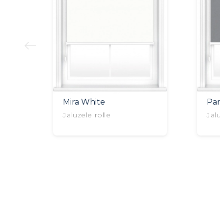
Mira White
Pa
Jaluzele rolle
Jal