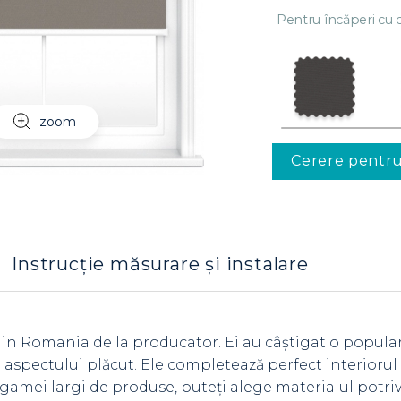
Pentru încăperi cu c
zoom
Cerere pentr
Instrucție măsurare și instalare
 in Romania de la producator. Ei au câștigat o popula
 și aspectului plăcut. Ele completează perfect interioru
gamei largi de produse, puteți alege materialul potriv