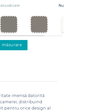
alculatoare:
Nu
u măsurare
ritate imensă datorită
l camerei, distribuind
it pentru orice design al