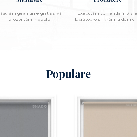
ăsurăm geamurile gratis și vă
Executăm comanda în 3 zil
prezentăm modele
lucrătoare şi livrăm la domicil
Populare