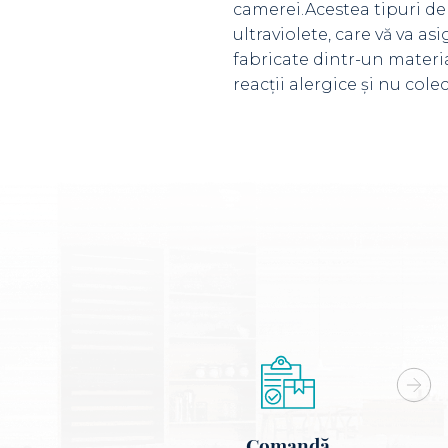
camerei.Acestea tipuri de 
ultraviolete, care vă va as
fabricate dintr-un materia
reacții alergice și nu col
Comandă