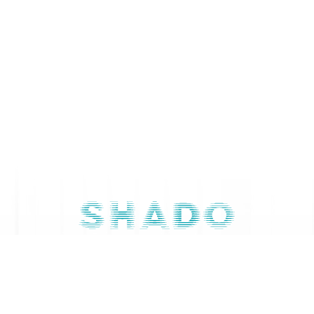
Contactaţi-ne
079 668 844