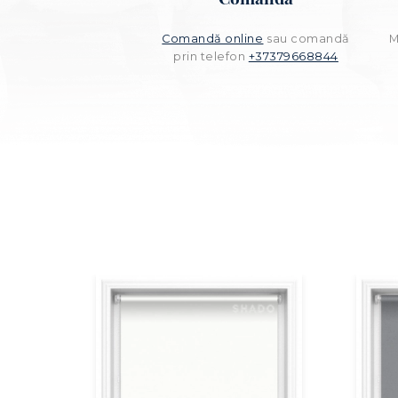
Comandă online
sau comandă
M
prin telefon
+37379668844