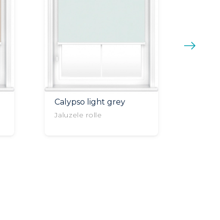
Calypso light grey
Moon 
grey
Jaluzele rolle
Jaluze