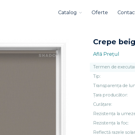
Catalog
Oferte
Contac
Crepe bei
Află Preţul
Termen de executar
Tip:
Transparența de lu
Țara producător:
Curățare:
Rezistența la umeze
Rezistența la foc:
Reflectă razele solar