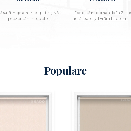
ăsurăm geamurile gratis și vă
Executăm comanda în 3 zil
prezentăm modele
lucrătoare şi livrăm la domicil
Populare