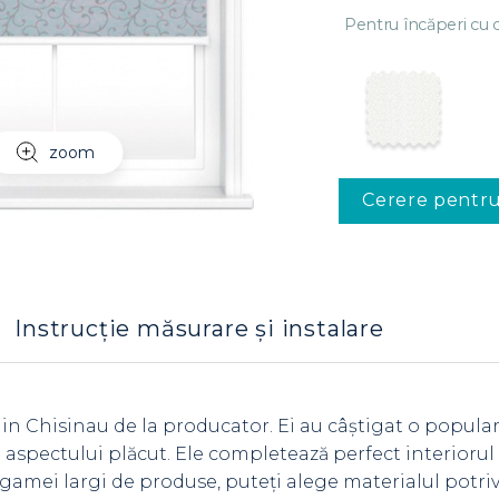
Pentru încăperi cu c
zoom
Cerere pentr
Instrucție măsurare și instalare
 in Chisinau de la producator. Ei au câștigat o popula
 și aspectului plăcut. Ele completează perfect interioru
gamei largi de produse, puteți alege materialul potriv