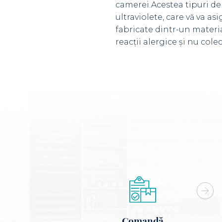
camerei.Acestea tipuri de 
ultraviolete, care vă va as
fabricate dintr-un materia
reacții alergice și nu col
Comandă