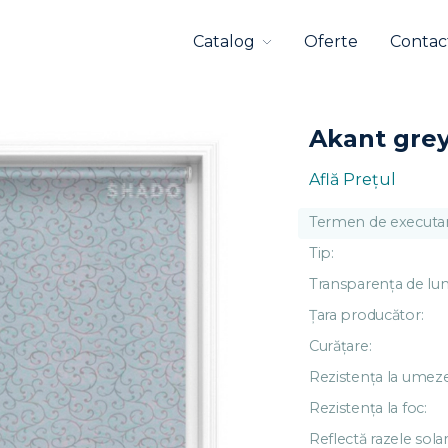
Catalog
Oferte
Contac
Akant gre
Află Preţul
Termen de executar
Tip:
Transparența de lu
Țara producător:
Curățare:
Rezistența la umeze
Rezistența la foc:
Reflectă razele solar