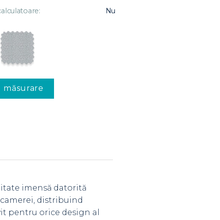
alculatoare:
Nu
u măsurare
ritate imensă datorită
l camerei, distribuind
it pentru orice design al