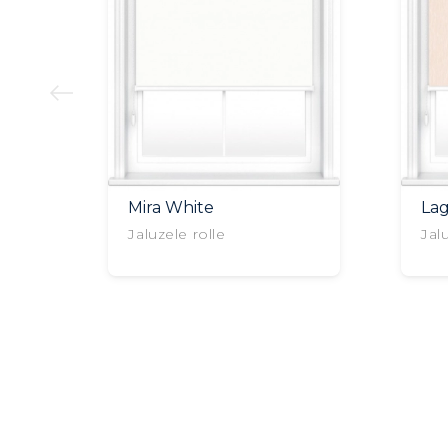
Mira White
La
Jaluzele rolle
Jal