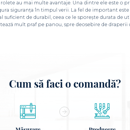
rolete au mai multe avantaje. Una dintre ele este o pr
igura siguranța în timpul verii. La fel de important este
l suficient de durabil, ceea ce le sporește durata de ut
ectează mult praf pe panou, spre deosebire de draperii
Cum să faci o comandă?
Măsurare
Producere