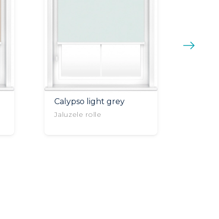
Calypso light grey
Moon 
grey
Jaluzele rolle
Jaluze