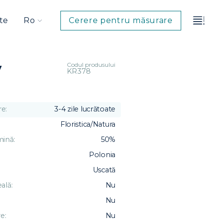
te
Ro
Cerere pentru măsurare
Codul produsului
y
KR378
e:
3-4 zile lucrătoate
Floristica/Natura
mină:
50%
Polonia
Uscată
ală:
Nu
Nu
e:
Nu