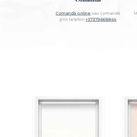
Comandă online
sau comandă
M
prin telefon
+37379668844