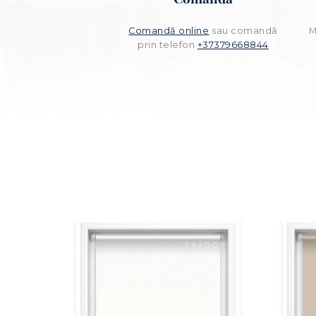
Comandă online
sau comandă
M
prin telefon
+37379668844