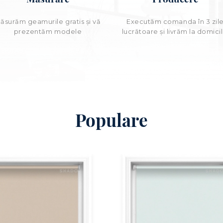
ăsurăm geamurile gratis și vă
Executăm comanda în 3 zil
prezentăm modele
lucrătoare şi livrăm la domicil
Populare