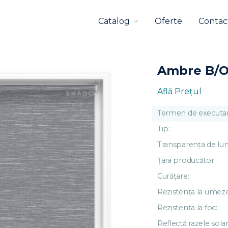
Catalog
Oferte
Contac
Ambre B/O
Află Preţul
Termen de executar
Tip:
Transparența de lu
Țara producător:
Curățare:
Rezistența la umeze
Rezistența la foc:
Reflectă razele solar