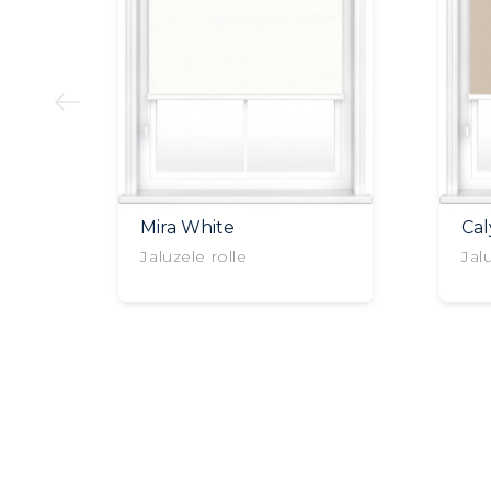
Mira White
Ca
Jaluzele rolle
Jal