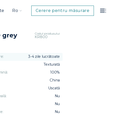
te
Ro
Cerere pentru măsurare
Codul produsului
 grey
KR800
e:
3-4 zile lucrătoate
Texturată
mină:
100%
China
Uscată
ală:
Nu
Nu
e:
Nu