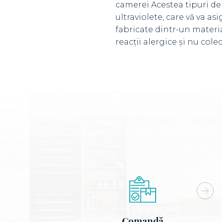
camerei.Acestea tipuri de 
ultraviolete, care vă va as
fabricate dintr-un materia
reacții alergice și nu col
Comandă