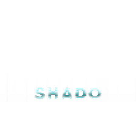
Contactaţi-ne
079 668 844