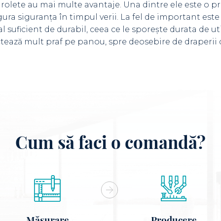
rolete au mai multe avantaje. Una dintre ele este o pr
igura siguranța în timpul verii. La fel de important este
l suficient de durabil, ceea ce le sporește durata de ut
ectează mult praf pe panou, spre deosebire de draperii
Cum să faci o comandă?
Măsurare
Producere