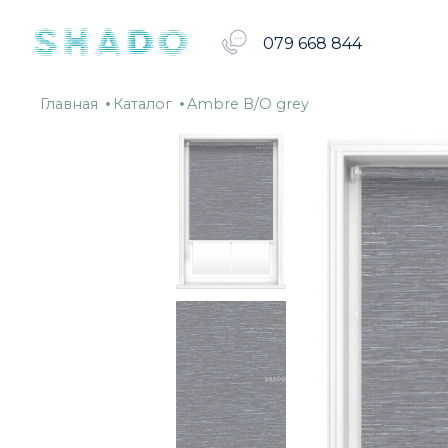
079 668 844
Главная
Каталог
Ambre
Главная
Каталог
Ambre B/O grey
B/O
grey