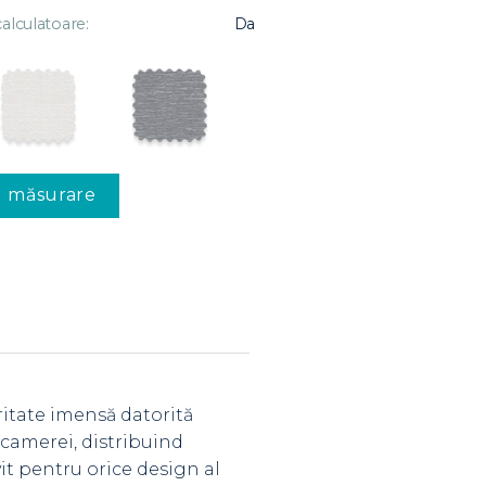
alculatoare:
Da
u măsurare
ritate imensă datorită
l camerei, distribuind
it pentru orice design al