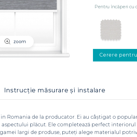
Pentru încăperi cu c
zoom
Cerere pentr
Instrucție măsurare și instalare
 in Romania de la producator. Ei au câștigat o popula
 și aspectului plăcut. Ele completează perfect interioru
gamei largi de produse, puteți alege materialul potriv