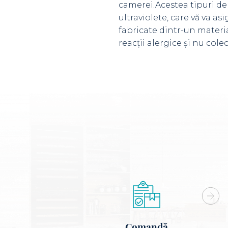
camerei.Acestea tipuri de 
ultraviolete, care vă va as
fabricate dintr-un materia
reacții alergice și nu col
Comandă