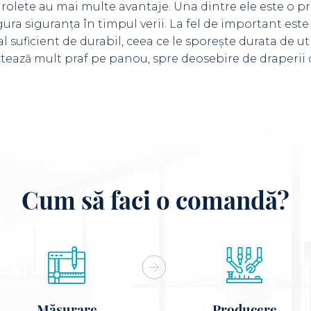
rolete au mai multe avantaje. Una dintre ele este o pr
igura siguranța în timpul verii. La fel de important este
l suficient de durabil, ceea ce le sporește durata de ut
ectează mult praf pe panou, spre deosebire de draperii
Cum să faci o comandă?
Măsurare
Producere