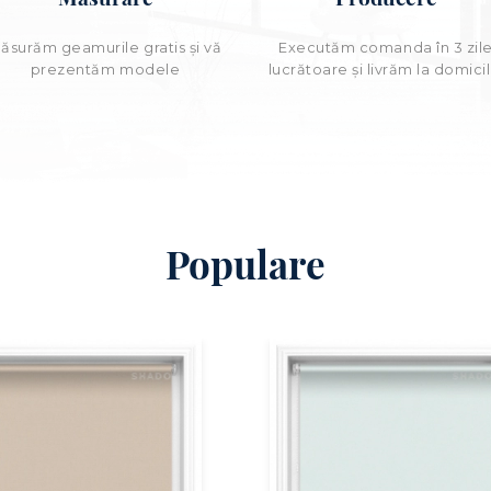
ăsurăm geamurile gratis și vă
Executăm comanda în 3 zil
prezentăm modele
lucrătoare şi livrăm la domicil
Populare