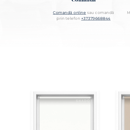
Comandă online
sau comandă
M
prin telefon
+37379668844