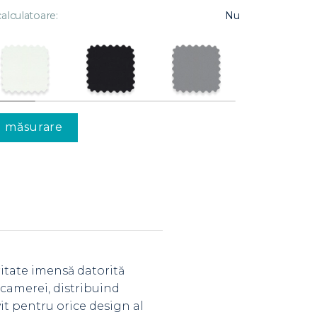
alculatoare:
Nu
u măsurare
ritate imensă datorită
l camerei, distribuind
it pentru orice design al