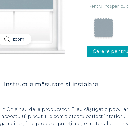
Pentru încăperi cu c
zoom
Cerere pentr
Instrucție măsurare și instalare
 in Chisinau de la producator. Ei au câștigat o popula
 și aspectului plăcut. Ele completează perfect interioru
gamei largi de produse, puteți alege materialul potriv