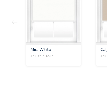
Mira White
Ca
Jaluzele rolle
Jal