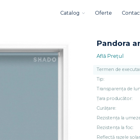
Catalog
Oferte
Contac
Pandora an
Află Preţul
Termen de executar
Tip:
Transparența de lu
Țara producător:
Curățare:
Rezistența la umeze
Rezistența la foc:
Reflectă razele solar