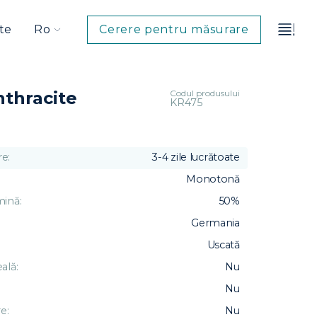
te
Ro
Cerere pentru măsurare
Codul produsului
thracite
KR475
e:
3-4 zile lucrătoate
Monotonă
mină:
50%
Germania
Uscată
ală:
Nu
Nu
e:
Nu