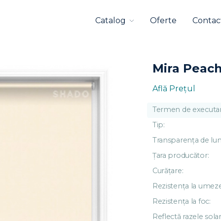
Catalog
Oferte
Contac
Mira Peac
Află Preţul
Termen de executar
Tip:
Transparența de lu
Țara producător:
Curățare:
Rezistența la umeze
Rezistența la foc:
Reflectă razele solar