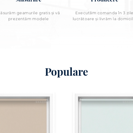
ăsurăm geamurile gratis și vă
Executăm comanda în 3 zil
prezentăm modele
lucrătoare şi livrăm la domicil
Populare