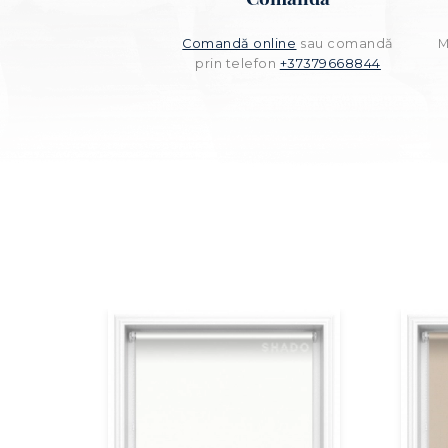
Comandă online
sau comandă
M
prin telefon
+37379668844