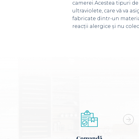
camerei.Acestea tipuri de 
ultraviolete, care vă va as
fabricate dintr-un materia
reacții alergice și nu col
Comandă