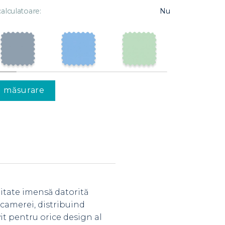
alculatoare:
Nu
u măsurare
ritate imensă datorită
l camerei, distribuind
it pentru orice design al