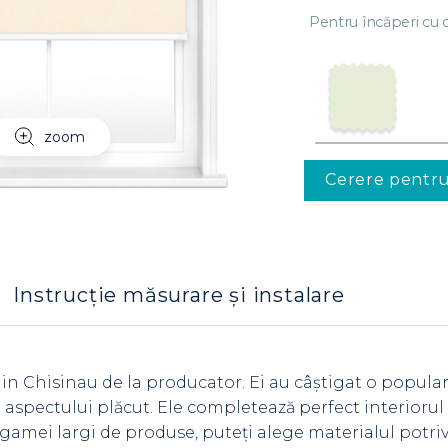
Pentru încăperi cu c
zoom
Cerere pentr
Instrucție măsurare și instalare
 in Chisinau de la producator. Ei au câștigat o popula
 și aspectului plăcut. Ele completează perfect interioru
gamei largi de produse, puteți alege materialul potriv