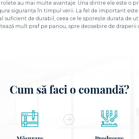
rolete au mai multe avantaje. Una dintre ele este o pr
igura siguranța în timpul verii. La fel de important este
l suficient de durabil, ceea ce le sporește durata de ut
ectează mult praf pe panou, spre deosebire de draperii
Cum să faci o comandă?
Măsurare
Producere