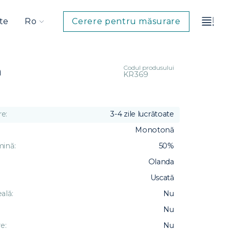
te
Ro
Cerere pentru măsurare
Codul produsului
h
KR369
e:
3-4 zile lucrătoate
Monotonă
mină:
50%
Olanda
Uscată
ală:
Nu
Nu
e:
Nu