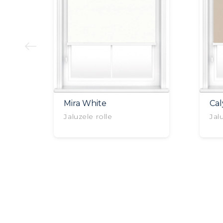
Mira White
Ca
Jaluzele rolle
Jal