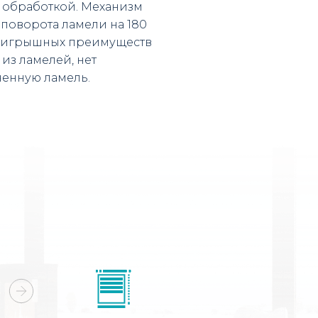
 обработкой. Механизм
поворота ламели на 180
 выигрышных преимуществ
из ламелей, нет
ченную ламель.