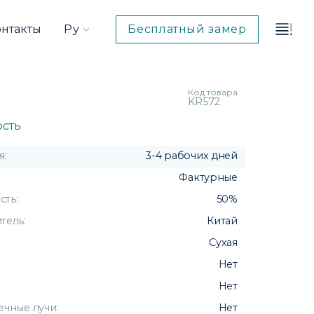
система
системы
комплектация
онтакты
Ру
Бесплатный замер
Код товара
KR572
ость
я:
3-4 рабочих дней
Фактурные
ть:
50%
тель:
Китай
Сухая
Нет
Нет
ечные лучи:
Нет