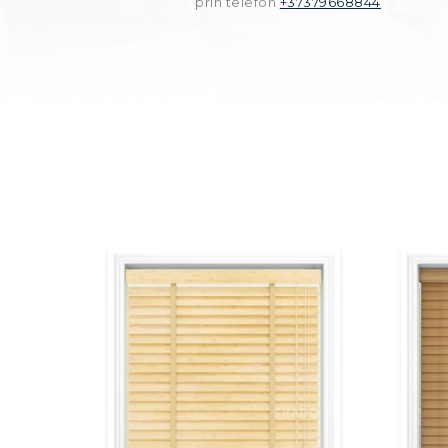
prin telefon
+37379668844