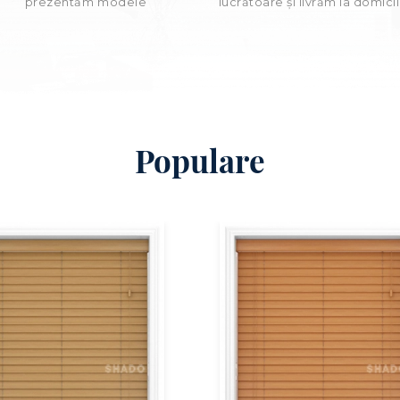
prezentăm modele
lucrătoare şi livrăm la domicil
Populare