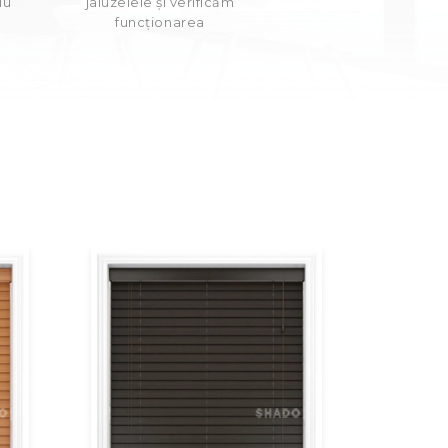
iu
jaluzelele și verificăm
funcționarea