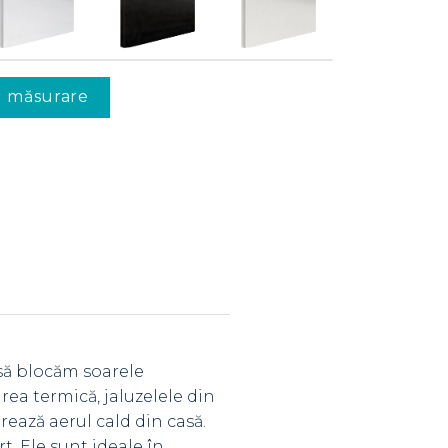
u măsurare
 să blocăm soarele
area termică, jaluzelele din
rează aerul cald din casă.
t. Ele sunt ideale în