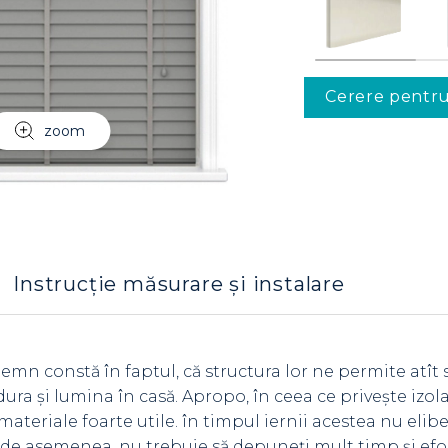
Cerere pentr
zoom
Instrucție măsurare și instalare
lemn constă în faptul, că structura lor ne permite atît
căldura și lumina în casă. Apropo, în ceea ce priveşte izol
teriale foarte utile. în timpul iernii acestea nu elibe
le, de asemenea, nu trebuie să depuneţi mult timp și efor