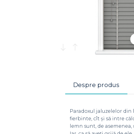
Despre produs
Paradoxul jaluzelelor din 
fierbinte, cît şi să intre 
lemn sunt, de asemenea, ma
Iar, ca să aveţi grijă de e