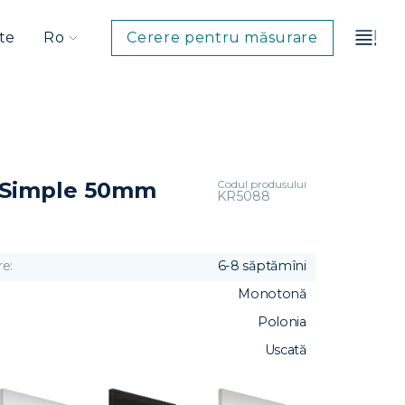
te
Ro
Cerere pentru măsurare
Codul produsului
 Simple 50mm
KR5088
e:
6-8 săptămîni
Monotonă
Polonia
Uscată