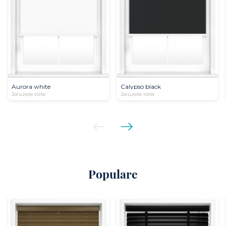
Aurora white
Calypso black
Jaluzele rolle
Jaluzele rolle
Populare