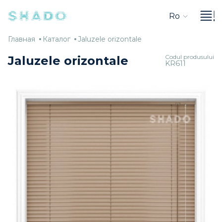
Ro
Главная
Каталог
Jaluzele
Главная
Каталог
Jaluzele orizontale
orizontale
Codul produsului
Jaluzele orizontale
KR611